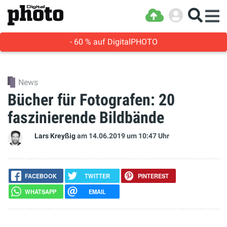
- 60 % auf DigitalPHOTO
News
Bücher für Fotografen: 20
faszinierende Bildbände
Lars Kreyßig
am 14.06.2019
um 10:47 Uhr
FACEBOOK
TWITTER
PINTEREST
WHATSAPP
EMAIL