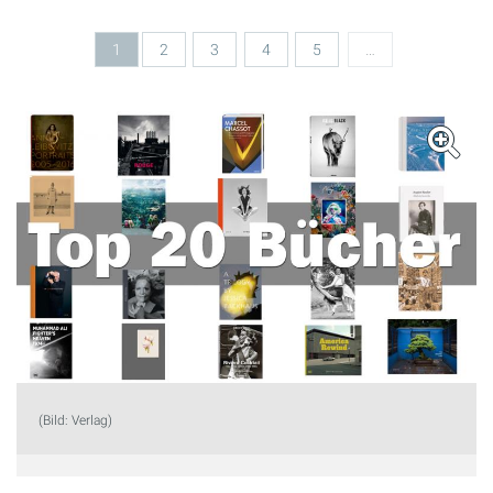
1
2
3
4
5
…
(Bild: Verlag)