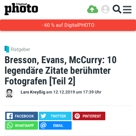
- 60 % auf DigitalPHOTO
Ratgeber
Bresson, Evans, McCurry: 10
legendäre Zitate berühmter
Fotografen [Teil 2]
Lars Kreyßig
am 12.12.2019
um 17:39 Uhr
FACEBOOK
TWITTER
PINTEREST
WHATSAPP
EMAIL