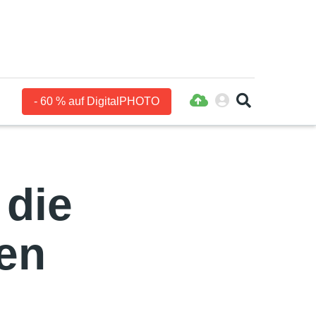
- 60 % auf DigitalPHOTO
 die
nen