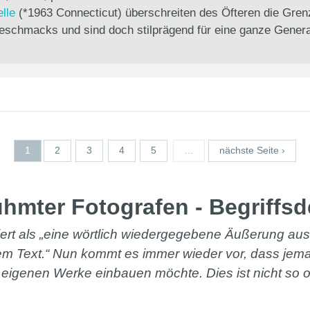
lle
(*1963 Connecticut) überschreiten des Öfteren die Gre
eschmacks und sind doch stilprägend für eine ganze Genera
1
2
3
4
5
…
nächste Seite ›
ühmter Fotografen - Begriffsd
iniert als „eine wörtlich wiedergegebene Äußerung a
tem Text.“ Nun kommt es immer wieder vor, dass jem
 eigenen Werke einbauen möchte. Dies ist nicht so 