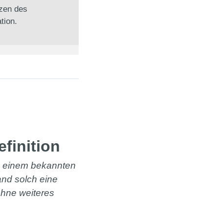
nzen des
tion.
efinition
us einem bekannten
and solch eine
ohne weiteres