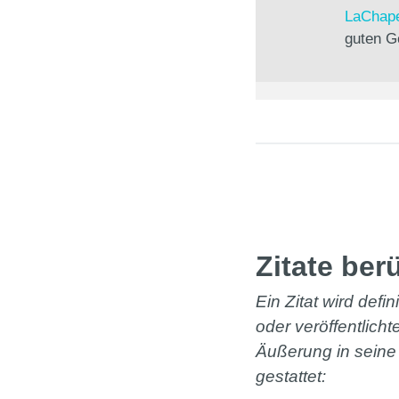
LaChape
guten G
Seiten
Zitate ber
Ein Zitat wird def
oder veröffentlich
Äußerung in seine
gestattet: