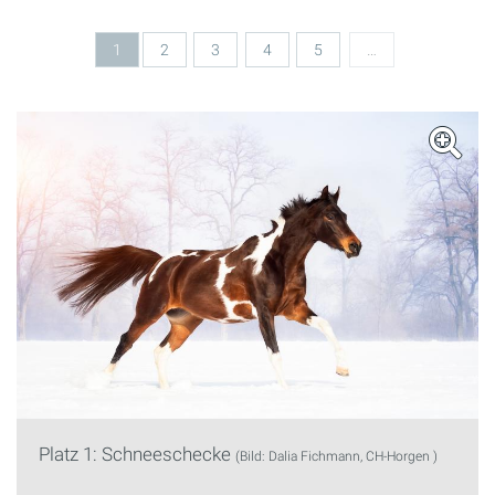
1
2
3
4
5
…
Platz 1: Schneeschecke
(Bild: Dalia Fichmann, CH-Horgen )