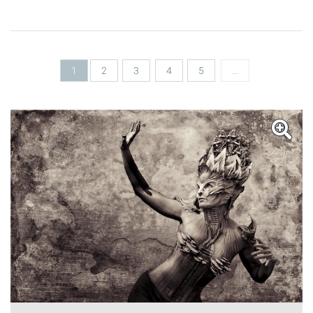
Seiten
1
2
3
4
5
…