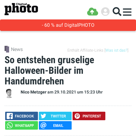
- 60 % auf DigitalPHOTO
News
Enthält Affiliate-Links [
Was ist das?
]
So entstehen gruselige
Halloween-Bilder im
Handumdrehen
Nico Metzger
am 29.10.2021
um 15:23 Uhr
FACEBOOK
TWITTER
PINTEREST
WHATSAPP
EMAIL