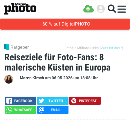
- 60 % auf DigitalPHOTO
Ratgeber
Enthält Affiliate-Links [
Was ist das?
]
Reiseziele für Foto-Fans: 8
malerische Küsten in Europa
Maren Kirsch
am 06.05.2026
um 13:08 Uhr
FACEBOOK
TWITTER
PINTEREST
WHATSAPP
EMAIL