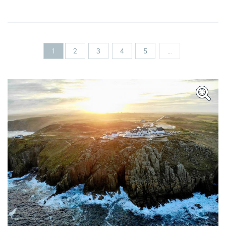
Seiten
1
2
3
4
5
…