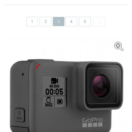
Seiten
1
2
3
4
5
…