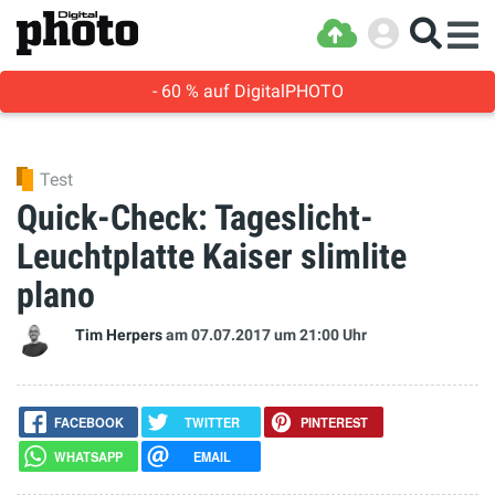
- 60 % auf DigitalPHOTO
Test
Quick-Check: Tageslicht-
Leuchtplatte Kaiser slimlite
plano
Tim Herpers
am 07.07.2017
um 21:00 Uhr
FACEBOOK
TWITTER
PINTEREST
WHATSAPP
EMAIL