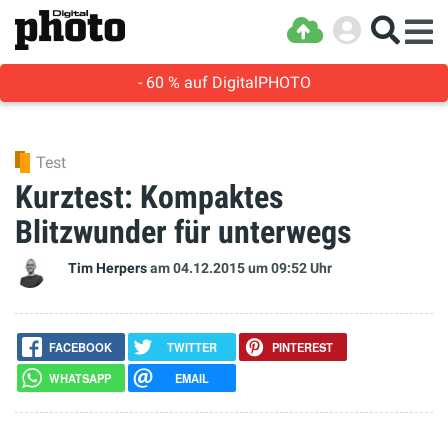
- 60 % auf DigitalPHOTO
Test
Kurztest: Kompaktes
Blitzwunder für unterwegs
Tim Herpers
am 04.12.2015
um 09:52 Uhr
FACEBOOK
TWITTER
PINTEREST
WHATSAPP
EMAIL