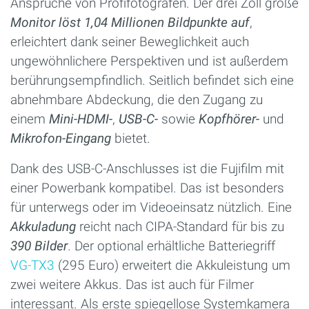
Ansprüche von Profifotografen. Der drei Zoll große
Monitor löst 1,04 Millionen Bildpunkte auf
,
erleichtert dank seiner Beweglichkeit auch
ungewöhnlichere Perspektiven und ist außerdem
berührungsempfindlich. Seitlich befindet sich eine
abnehmbare Abdeckung, die den Zugang zu
einem
Mini-HDMI-
,
USB-C-
sowie
Kopfhörer-
und
Mikrofon-Eingang
bietet.
Dank des USB-C-Anschlusses ist die Fujifilm mit
einer Powerbank kompatibel. Das ist besonders
für unterwegs oder im Videoeinsatz nützlich. Eine
Akkuladung
reicht nach CIPA-Standard für bis zu
390 Bilder
. Der optional erhältliche Batteriegriff
VG-TX3
(295 Euro) erweitert die Akkuleistung um
zwei weitere Akkus. Das ist auch für Filmer
interessant. Als erste spiegellose Systemkamera