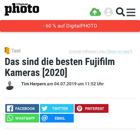
- 60 % auf DigitalPHOTO
Test
Enthält Affiliate-Links [
Was ist das?
]
Das sind die besten Fujifilm
Kameras [2020]
Tim Herpers
am 04.07.2019
um 11:52 Uhr
FACEBOOK
TWITTER
PINTEREST
WHATSAPP
EMAIL