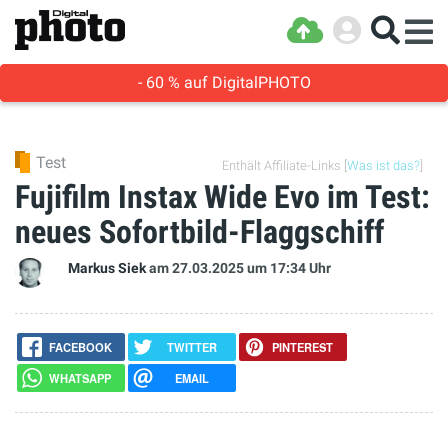
- 60 % auf DigitalPHOTO
Test
Enthält Affiliate-Links [
Was ist das?
]
Fujifilm Instax Wide Evo im Test:
neues Sofortbild-Flaggschiff
Markus Siek
am 27.03.2025
um 17:34 Uhr
FACEBOOK
TWITTER
PINTEREST
WHATSAPP
EMAIL