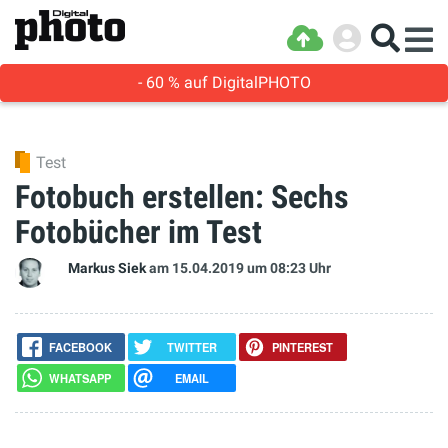
- 60 % auf DigitalPHOTO
Test
Fotobuch erstellen: Sechs
Fotobücher im Test
Markus Siek
am 15.04.2019
um 08:23 Uhr
FACEBOOK
TWITTER
PINTEREST
WHATSAPP
EMAIL