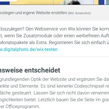
 loslegen und eigene Website erstellen
(Bild: Screenshot)
l loszulegen? Den Webservice von Wix können Sie komp
t, wenn Sie Zusatzmodule oder einen werbefreien Auftr
onatspakete als Extra. Registrieren Sie sich einfach u
.digitalphoto.de/wix-testen
nsweise entscheidet
 grundlegenden Optik der Website und ergänzen Sie dann 
nkte und Elemente. Es sind keinerlei Codeschnipsel no
läche gesteuert. Lassen Sie sich nicht davon verwirre
glichkeiten bietet. Letztlich bauen Sie die Seite im gr
der Officeprogramm.