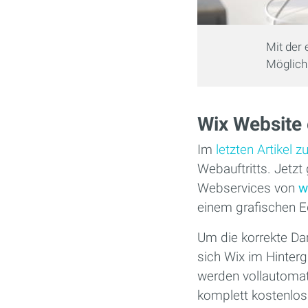
Mit der 
Möglichk
Wix Website e
Im
letzten Artikel z
Webauftritts. Jetzt
Webservices von
w
einem grafischen Edi
Um die korrekte Da
sich Wix im Hinter
werden vollautomat
komplett kostenlos