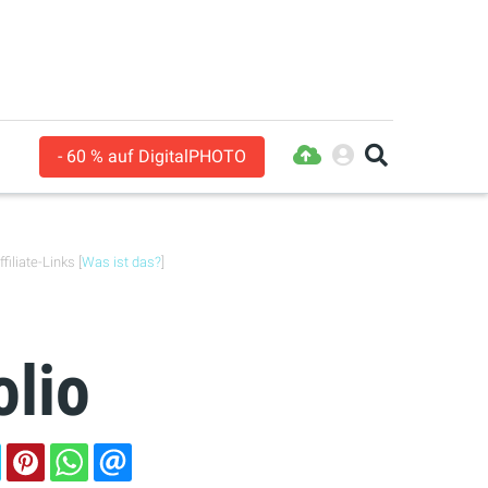
- 60 % auf DigitalPHOTO
filiate-Links [
Was ist das?
]
olio