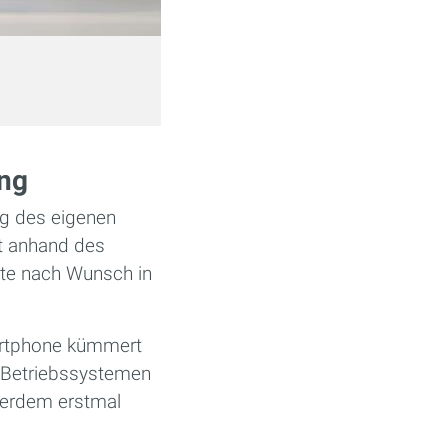
ung
ng des eigenen
ft anhand des
ite nach Wunsch in
artphone kümmert
r Betriebssystemen
ußerdem erstmal