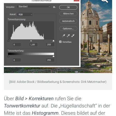
(Bild: Adobe Stock / Bildbearbeitung & Screenshots: Dirk Metztmacher)
Über
Bild > Korrekturen
rufen Sie die
Tonwertkorrektur
auf. Die „Hügellandschaft“ in der
Mitte ist das
Histogramm
. Dieses bildet auf der