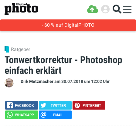
- 60 % auf DigitalPHOTO
Ratgeber
Tonwertkorrektur - Photoshop
einfach erklärt
Dirk Metzmacher
am 30.07.2018
um 12:02 Uhr
FACEBOOK
TWITTER
PINTEREST
WHATSAPP
EMAIL