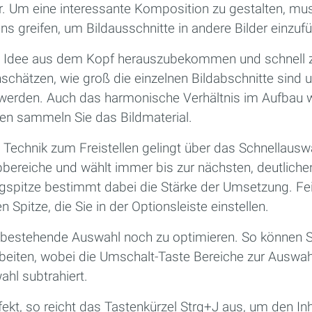
. Um eine interessante Komposition zu gestalten, m
lens greifen, um Bildausschnitte in andere Bilder einzuf
die Idee aus dem Kopf herauszubekommen und schnell zu
schätzen, wie groß die einzelnen Bildabschnitte sind u
werden. Auch das harmonische Verhältnis im Aufbau wi
en sammeln Sie das Bildmaterial.
e Technik zum Freistellen gelingt über das Schnellaus
bbereiche und wählt immer bis zur nächsten, deutliche
spitze bestimmt dabei die Stärke der Umsetzung. Fein
en Spitze, die Sie in der Optionsleiste einstellen.
die bestehende Auswahl noch zu optimieren. So können 
iten, wobei die Umschalt-Taste Bereiche zur Auswahl 
hl subtrahiert.
fekt, so reicht das Tastenkürzel Strg+J aus, um den In