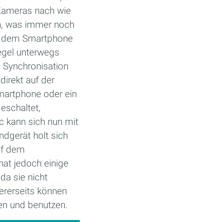
i-Kameras nach wie
en, was immer noch
uf dem Smartphone
egel unterwegs
e Synchronisation
direkt auf der
martphone oder ein
eschaltet,
 kann sich nun mit
dgerät holt sich
uf dem
hat jedoch einige
da sie nicht
ererseits können
ten und benutzen.