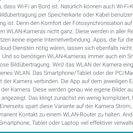
n, dass Wi-Fi an Bord ist. Natürlich können auch Wi-F
 Bildübertragung per Speicherkarte oder Kabel benutz
ung ist. Denn den Komfort der Fotosynchronisation a
ten WLAN-Kameras nicht ganz. Diese werden in aller R
tzen keine eigene Internetverbindung. Apps, die für di
loud-Diensten nötig wären, lassen sich ebenfalls nicht 
en. Und so benötigen WLAN-Kameras immer auch ein S
htlose Bildübertragung. Wird das WLAN der Kamera eing
eigenes WLAN. Das Smartphone/Tablet oder der PC/Mac
er Kamera verbinden. Die App auf dem jeweiligen En
 der Kamera. Diese werden genau wie eigene Bilder a
ngezeigt. Das klingt zunächst ein wenig kompliziert, 
 Einerseits spart diese Variante auf der Kamera Strom, 
manent Kontakt zu einem WLAN-Router zu halten. And
Smartphone, Tablet oder Laptop viel effektiver verwal