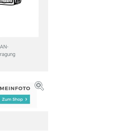
LAN-
tragung