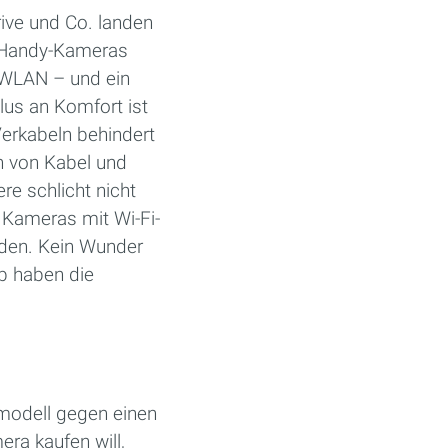
ive und Co. landen
n Handy-Kameras
s WLAN – und ein
lus an Komfort ist
Verkabeln behindert
n von Kabel und
re schlicht nicht
ameras mit Wi-Fi-
rden. Kein Wunder
b haben die
amodell gegen einen
ra kaufen will,