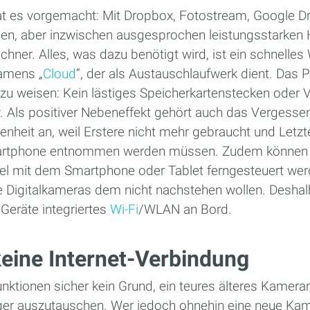
 es vorgemacht: Mit Dropbox, Fotostream, Google Dr
nen, aber inzwischen ausgesprochen leistungsstarke
hner. Alles, was dazu benötigt wird, ist ein schnelle
namens „
Cloud
“, der als Austauschlaufwerk dient. Das P
 zu weisen: Kein lästiges Speicherkartenstecken oder 
 Als positiver Nebeneffekt gehört auch das Vergesse
nheit an, weil Erstere nicht mehr gebraucht und Letzte
rtphone entnommen werden müssen. Zudem können K
gel mit dem Smartphone oder Tablet ferngesteuert we
 Digitalkameras dem nicht nachstehen wollen. Deshal
eräte integriertes
Wi-Fi
/WLAN an Bord.
eine Internet-Verbindung
ktionen sicher kein Grund, ein teures älteres Kamer
r auszutauschen. Wer jedoch ohnehin eine neue Kame