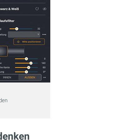
nden
)
 denken