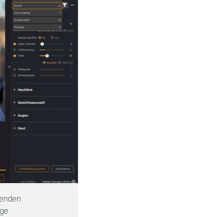
senden
ige