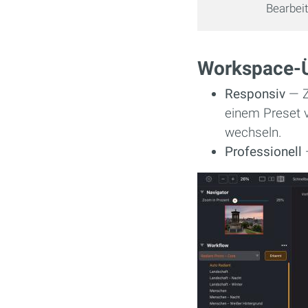
Bearbei
Workspace-Ü
Responsiv
— Z
einem Preset v
wechseln.
Professionell
—