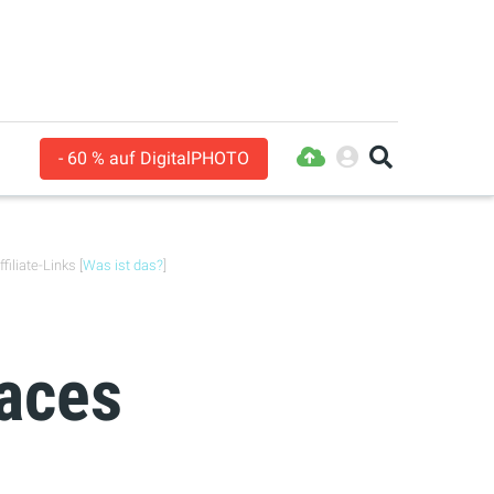
- 60 % auf DigitalPHOTO
filiate-Links [
Was ist das?
]
paces