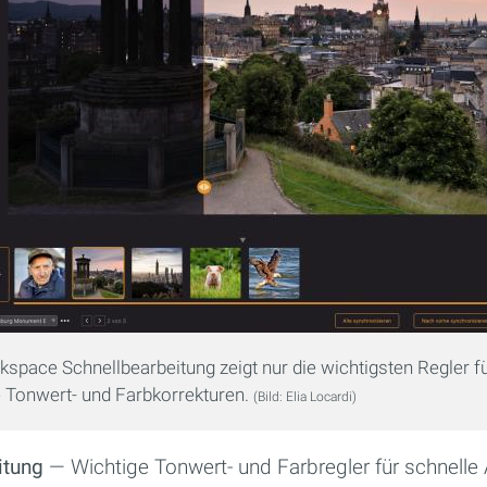
space Schnellbearbeitung zeigt nur die wichtigsten Regler f
e Tonwert- und Farbkorrekturen.
(Bild: Elia Locardi)
itung
— Wichtige Tonwert- und Farbregler für schnell