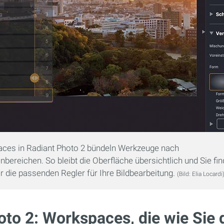
ces in Radiant Photo 2 bündeln Werkzeuge nach
bereichen. So bleibt die Oberfläche übersichtlich und Sie fi
r die passenden Regler für Ihre Bildbearbeitung.
(Bild: Elia Locardi
oto 2: Workspaces, die wie Sie