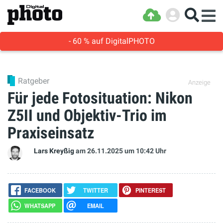
- 60 % auf DigitalPHOTO
Ratgeber
Anzeige
Für jede Fotosituation: Nikon
Z5II und Objektiv-Trio im
Praxiseinsatz
Lars Kreyßig
am 26.11.2025
um 10:42 Uhr
FACEBOOK
TWITTER
PINTEREST
WHATSAPP
EMAIL