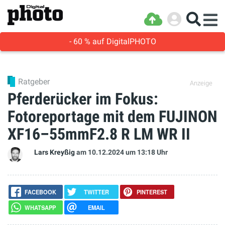
- 60 % auf DigitalPHOTO
Ratgeber
Anzeige
Pferderücker im Fokus:
Fotoreportage mit dem FUJINON
XF16–55mmF2.8 R LM WR II
Lars Kreyßig
am 10.12.2024
um 13:18 Uhr
FACEBOOK
TWITTER
PINTEREST
WHATSAPP
EMAIL