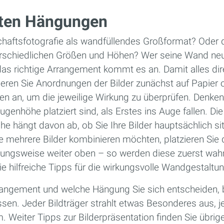
sten Hängungen
haftsfotografie als wandfüllendes Großformat? Oder d
nterschiedlichen Größen und Höhen? Wer seine Wand ne
das richtige Arrangement kommt es an. Damit alles dir
zieren Sie Anordnungen der Bilder zunächst auf Papier 
en an, um die jeweilige Wirkung zu überprüfen. Denken
Augenhöhe platziert sind, als Erstes ins Auge fallen. Di
e hängt davon ab, ob Sie Ihre Bilder hauptsächlich s
ie mehrere Bilder kombinieren möchten, platzieren Sie
ehungsweise weiter oben – so werden diese zuerst w
e hilfreiche Tipps für die wirkungsvolle Wandgestaltun
rangement und welche Hängung Sie sich entscheiden, b
en. Jeder Bildträger strahlt etwas Besonderes aus, j
 Weiter Tipps zur Bilderpräsentation finden Sie übrig