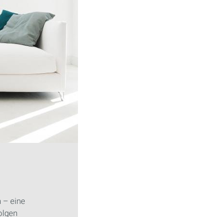
n – eine
olgen