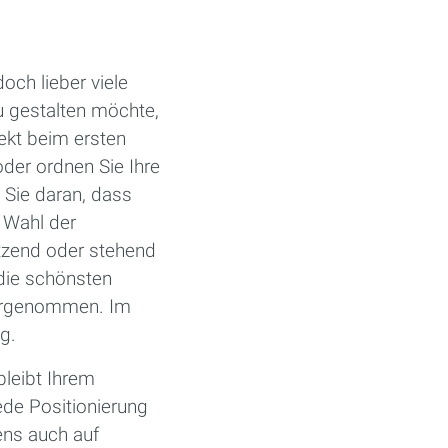
och lieber viele
u gestalten möchte,
ekt beim ersten
oder ordnen Sie Ihre
 Sie daran, dass
e Wahl der
itzend oder stehend
 die schönsten
ahrgenommen. Im
g.
leibt Ihrem
ede Positionierung
ens auch auf