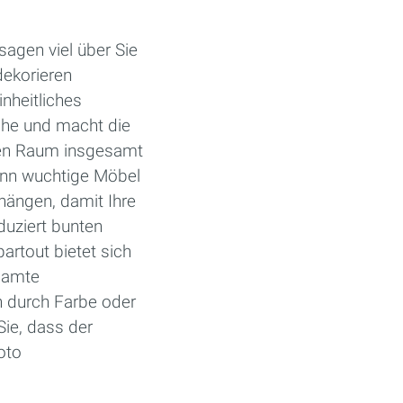
sagen viel über Sie
dekorieren
inheitliches
che und macht die
 den Raum insgesamt
enn wuchtige Möbel
hängen, damit Ihre
duziert bunten
artout bietet sich
samte
h durch Farbe oder
Sie, dass der
oto