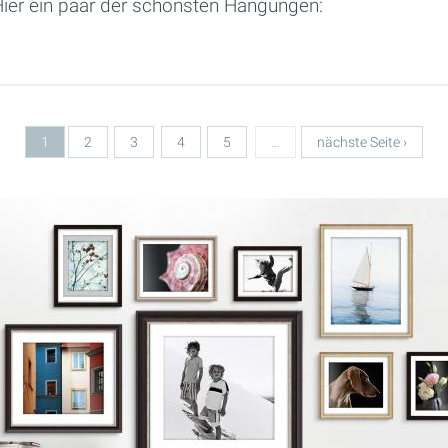
Hier ein paar der schönsten Hängungen:
1
2
3
4
5
…
nächste Seite ›