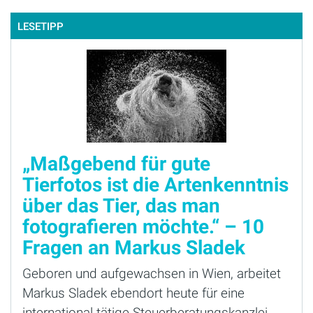
LESETIPP
„Maßgebend für gute
Tierfotos ist die Artenkenntnis
über das Tier, das man
fotografieren möchte.“ – 10
Fragen an Markus Sladek
Geboren und aufgewachsen in Wien, arbeitet
Markus Sladek ebendort heute für eine
international tätige Steuerberatungskanzlei.