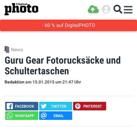
- 60 % auf DigitalPHOTO
News
Guru Gear Fotorucksäcke und
Schultertaschen
Redaktion
am 15.01.2015
um 21:47 Uhr
FACEBOOK
TWITTER
PINTEREST
WHATSAPP
EMAIL