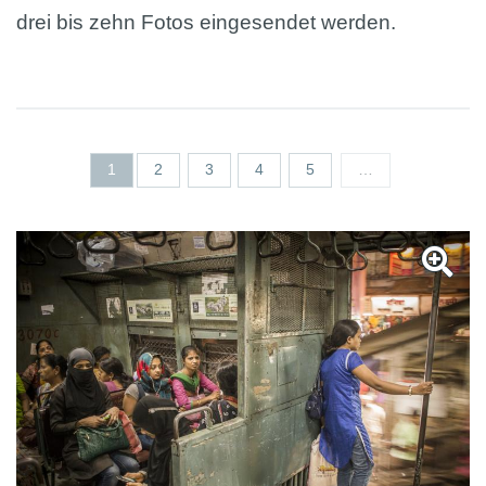
drei bis zehn Fotos eingesendet werden.
Seiten
1
2
3
4
5
…