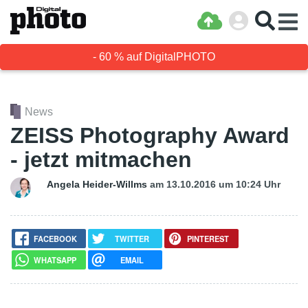
- 60 % auf DigitalPHOTO
News
ZEISS Photography Award
- jetzt mitmachen
Angela Heider-Willms
am 13.10.2016
um 10:24 Uhr
FACEBOOK
TWITTER
PINTEREST
WHATSAPP
EMAIL