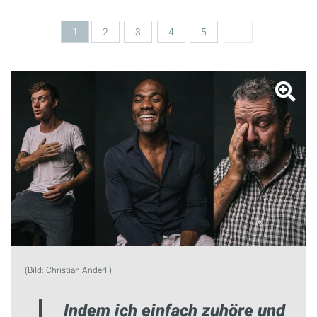
1
2
3
4
5
…
(Bild: Christian Anderl )
Indem ich einfach zuhöre und