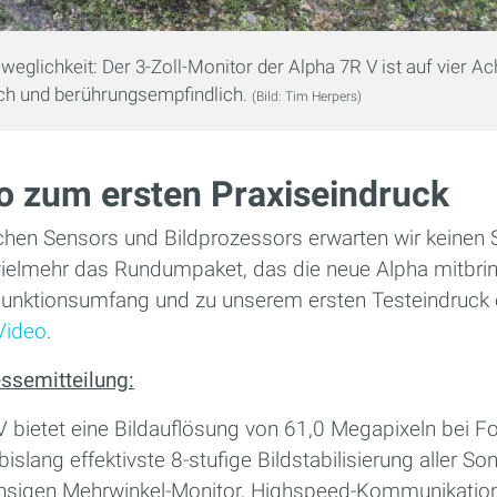
eglichkeit: Der 3-Zoll-Monitor der Alpha 7R V ist auf vier A
ch und berührungsempfindlich.
(Bild: Tim Herpers)
o zum ersten Praxiseindruck
chen Sensors und Bildprozessors erwarten wir keinen 
t vielmehr das Rundumpaket, das die neue Alpha mitbri
nktionsumfang und zu unserem ersten Testeindruck e
Video
.
ssemitteilung:
 bietet eine Bildauflösung von 61,0 Megapixeln bei Fo
islang effektivste 8-stufige Bildstabilisierung aller S
chsigen Mehrwinkel-Monitor, Highspeed-Kommunikation