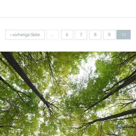
‹ vorherige Seite
…
6
7
8
9
10