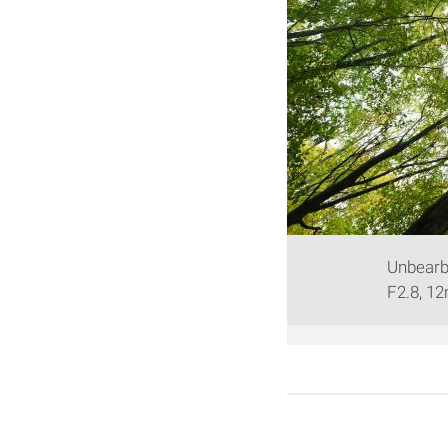
Unbearbe
F2.8, 12
Seiten