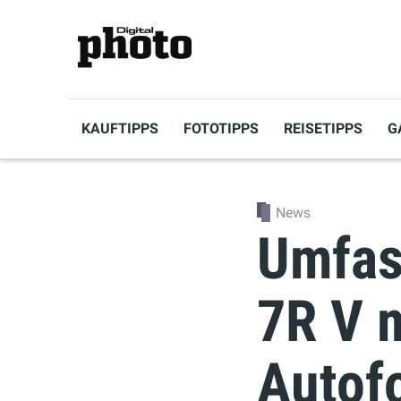
KAUFTIPPS
FOTOTIPPS
REISETIPPS
G
News
Umfas
7R V m
Autof