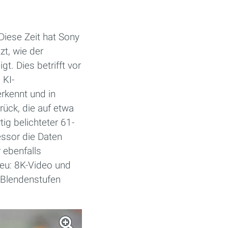
Diese Zeit hat Sony
zt, wie der
. Dies betrifft vor
 KI-
erkennt und in
rück, die auf etwa
ig belichteter 61-
ssor die Daten
 ebenfalls
neu: 8K-Video und
t Blendenstufen