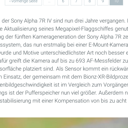
‹ vorherige Seite
…
6
7
8
9
10
g der Sony Alpha 7R IV sind nun drei Jahre vergangen. 
e Aktualisierung seines Megapixel-Flaggschiffes genut
der fünften Kamerageneration der Sony Alpha 7R zeigt
ssystem, das nun erstmalig bei einer E-Mount-Kamera
wurde und Motive unterschiedlichster Art noch besser 
afür greift die Kamera auf bis zu 693 AF-Messfelder zu
orfläche platziert sind. Als Sensor kommt ein rückwärt
Einsatz, der gemeinsam mit dem Bionz-XR-Bildproze
rienbildgeschwindigkeit ist im Vergleich zum Vorgänger
ings ist der Pufferspeicher nun viel größer. Außerdem 
dstabilisierung mit einer Kompensation von bis zu ach