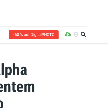
- 60 % auf DigitalPHOTO
lpha
gentem
o