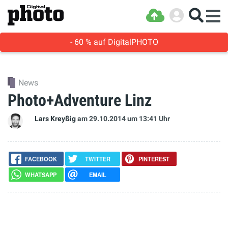
- 60 % auf DigitalPHOTO
News
Photo+Adventure Linz
Lars Kreyßig
am 29.10.2014
um 13:41 Uhr
FACEBOOK
TWITTER
PINTEREST
WHATSAPP
EMAIL