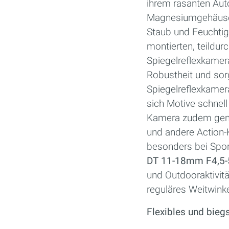
ihrem rasanten Auto
Magnesiumgehäuse v
Staub und Feuchtigk
montierten, teildur
Spiegelreflexkamera
Robustheit und sorg
Spiegelreflexkamer
sich Motive schnel
Kamera zudem genug
und andere Action
besonders bei Spor
DT 11-18mm F4,5-5
und Outdooraktivitä
reguläres Weitwink
Flexibles und bieg