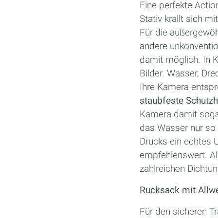
Eine perfekte Acti
Stativ krallt sich m
Für die außergewöh
andere unkonventio
damit möglich. In K
Bilder. Wasser, Dr
Ihre Kamera entspre
staubfeste Schut
Kamera damit sogar
das Wasser nur so s
Drucks ein echtes 
empfehlenswert. Alt
zahlreichen Dichtu
Rucksack mit Allwe
Für den sicheren T