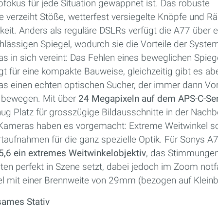
fokus für jede Situation gewappnet ist. Das robuste
erzeiht Stöße, wetterfest versiegelte Knöpfe und Rä
eit. Anders als reguläre DSLRs verfügt die A77 über e
chlässigen Spiegel, wodurch sie die Vorteile der Syste
s in sich vereint: Das Fehlen eines beweglichen Spieg
t für eine kompakte Bauweise, gleichzeitig gibt es abe
as einen echten optischen Sucher, der immer dann Vort
l bewegen. Mit über
24 Megapixeln auf dem APS-C-Se
 Platz für grosszügige Bildausschnitte in der Nachb
-Kameras haben es vorgemacht: Extreme Weitwinkel s
taufnahmen für die ganz spezielle Optik. Für Sonys A
,6 ein extremes Weitwinkelobjektiv
, das Stimmungen
ten perfekt in Szene setzt, dabei jedoch im Zoom notf
el mit einer Brennweite von 29mm (bezogen auf Kleinbi
sames Stativ