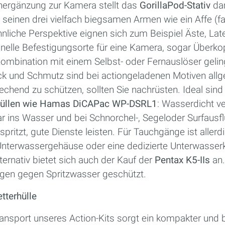
onergänzung zur Kamera stellt das
GorillaPod-Stativ
da
it seinen drei vielfach biegsamen Armen wie ein Affe (fas
nliche Perspektive eignen sich zum Beispiel Äste, Lat
nelle Befestigungsorte für eine Kamera, sogar Überk
ombination mit einem Selbst- oder Fernauslöser geling
eck und Schmutz sind bei actiongeladenen Motiven all
chend zu schützen, sollten Sie nachrüsten. Ideal sin
zhüllen wie Hamas DiCAPac WP-DSRL1
: Wasserdicht v
 ins Wasser und bei Schnorchel-, Segeloder Surfausfl
pritzt, gute Dienste leisten. Für Tauchgänge ist aller
Unterwassergehäuse oder eine dedizierte Unterwasse
ernativ bietet sich auch der Kauf der
Pentax K5-IIs
an.
ngen gegen Spritzwasser geschützt.
tterhülle
ransport unseres Action-Kits sorgt ein kompakter und