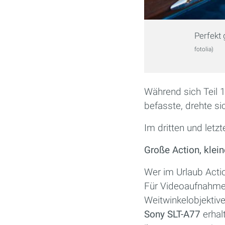
Perfekt 
fotolia)
Während sich Teil 1
befasste, drehte si
Im dritten und letz
Große Action, klei
Wer im Urlaub Actio
Für Videoaufnahmen
Weitwinkelobjektiv
Sony SLT-A77
erhal