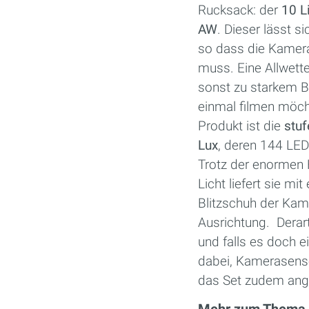
Rucksack: der
10 L
AW
. Dieser lässt 
so dass die Kamera 
muss. Eine Allwette
sonst zu starkem B
einmal filmen möch
Produkt ist die
stu
Lux
, deren 144 LED
Trotz der enormen H
Licht liefert sie mi
Blitzschuh der Kame
Ausrichtung. Derar
und falls es doch e
dabei, Kamerasens
das Set zudem ang