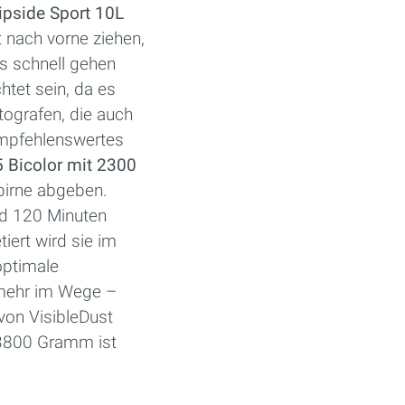
ipside Sport 10L
t nach vorne ziehen,
es schnell gehen
htet sein, da es
ografen, die auch
empfehlenswertes
5 Bicolor mit 2300
hbirne abgeben.
und 120 Minuten
tiert wird sie im
optimale
 mehr im Wege –
 von VisibleDust
 3800 Gramm ist