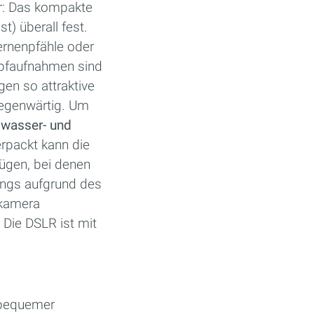
r: Das kompakte
t) überall fest.
ernenpfähle oder
opfaufnahmen sind
en so attraktive
gegenwärtig. Um
d
wasser- und
erpackt kann die
ügen, bei denen
dings aufgrund des
rkamera
 Die DSLR ist mit
 bequemer