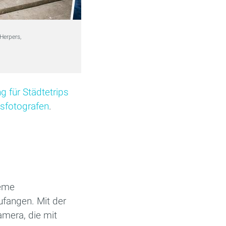
Herpers,
(Bild: Fotos © Tim Herpers, fotolia)
"Spannende Perspektiven s
geniale Fotos oder Videos
g für Städtetrips
sfotografen
.
reme
fangen. Mit der
amera, die mit