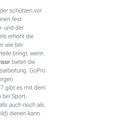
der schützen vor
inen fest
m- und der
els erhöht die
r wie bei
eile bringt, wenn
nsor
bietet die
earbeitung. GoPro
orgen
77 gibt es mit dem
 bei Sport-
alls auch noch als
ld) dienen kann.