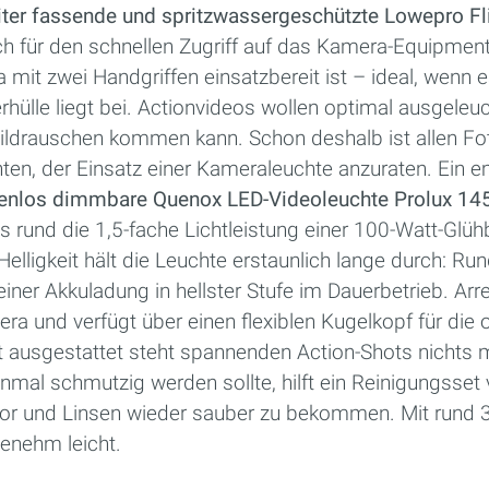
iter fassende und spritzwassergeschützte
Lowepro Fl
sich für den schnellen Zugriff auf das Kamera-Equipmen
mit zwei Handgriffen einsatzbereit ist – ideal, wenn 
rhülle liegt bei. Actionvideos wollen optimal ausgeleuc
ildrauschen kommen kann. Schon deshalb ist allen Fot
ten, der Einsatz einer Kameraleuchte anzuraten. Ein 
fenlos
dimmbare Quenox LED-Videoleuchte
Prolux 14
s rund die 1,5-fache Lichtleistung einer 100-Watt-Glü
elligkeit hält die Leuchte erstaunlich lange durch: R
t einer Akkuladung in hellster Stufe im Dauerbetrieb. Arre
ra und verfügt über einen flexiblen Kugelkopf für die 
t ausgestattet steht spannenden Action-Shots nichts
inmal schmutzig werden sollte, hilft ein Reinigungsset
or und Linsen wieder sauber zu bekommen. Mit rund
enehm leicht.