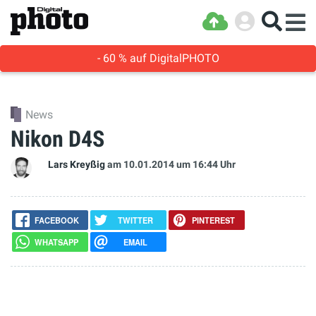
- 60 % auf DigitalPHOTO
News
Nikon D4S
Lars Kreyßig
am 10.01.2014
um 16:44 Uhr
FACEBOOK
TWITTER
PINTEREST
WHATSAPP
EMAIL