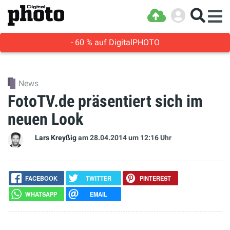
- 60 % auf DigitalPHOTO
News
FotoTV.de präsentiert sich im
neuen Look
Lars Kreyßig
am 28.04.2014
um 12:16 Uhr
FACEBOOK
TWITTER
PINTEREST
WHATSAPP
EMAIL