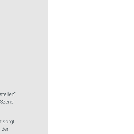
stellen“
 Szene
t sorgt
 der