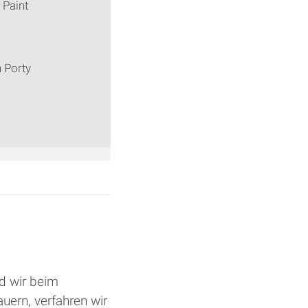
 Paint
 Porty
nd wir beim
uern, verfahren wir