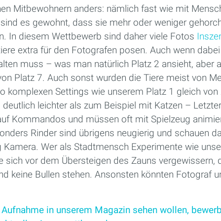
chen Mitbewohnern anders: nämlich fast wie mit Mensc
 sind es gewohnt, dass sie mehr oder weniger gehorch
n. In diesem Wettbewerb sind daher viele Fotos
Insze
iere extra für den Fotografen posen. Auch wenn dabei
alten muss – was man natürlich Platz 2 ansieht, aber
on Platz 7. Auch sonst wurden die Tiere meist von M
 so komplexen Settings wie unserem Platz 1 gleich von 
eutlich leichter als zum Beispiel mit Katzen – Letzte
 auf Kommandos und müssen oft mit Spielzeug animie
onders Rinder sind übrigens neugierig und schauen d
g Kamera. Wer als Stadtmensch Experimente wie unse
lte sich vor dem Übersteigen des Zauns vergewissern, 
und keine Bullen stehen. Ansonsten könnten Fotograf u
e Aufnahme in unserem Magazin sehen wollen, bewerb