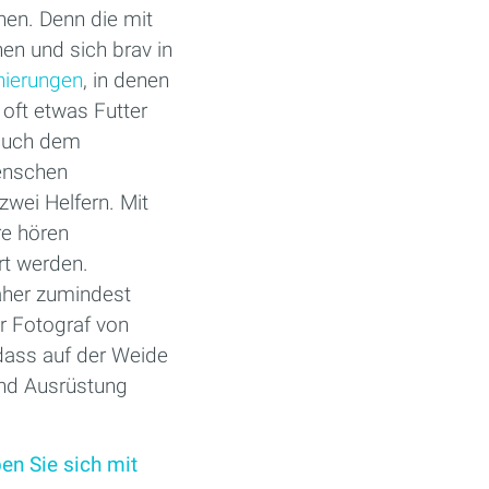
hen. Denn die mit
en und sich brav in
nierungen
, in denen
 oft etwas Futter
 auch dem
enschen
zwei Helfern. Mit
re hören
rt werden.
aher zumindest
r Fotograf von
dass auf der Weide
nd Ausrüstung
en Sie sich mit