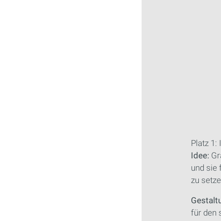
Platz 1
Idee:
Gr
und sie 
zu setze
Gestalt
für den