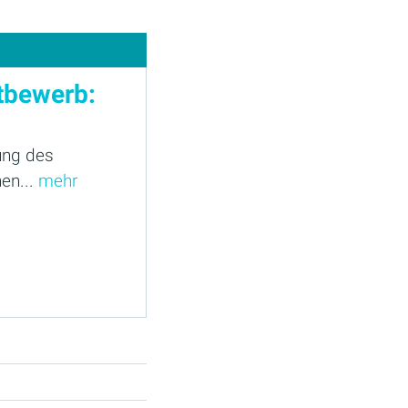
tbewerb:
lung des
en...
mehr