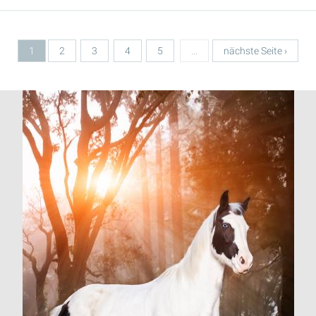
1
2
3
4
5
…
nächste Seite ›