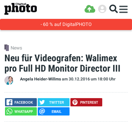
- 60 % auf DigitalPHOTO
News
Neu für Videografen: Walimex
pro Full HD Monitor Director III
Angela Heider-Willms
am 30.12.2016
um 18:00 Uhr
FACEBOOK
TWITTER
PINTEREST
WHATSAPP
EMAIL