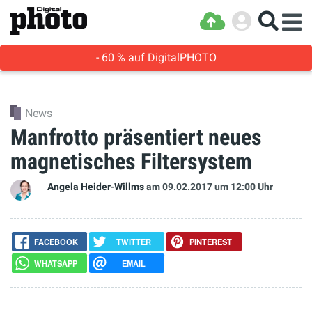
- 60 % auf DigitalPHOTO
News
Manfrotto präsentiert neues
magnetisches Filtersystem
Angela Heider-Willms
am 09.02.2017
um 12:00 Uhr
FACEBOOK
TWITTER
PINTEREST
WHATSAPP
EMAIL