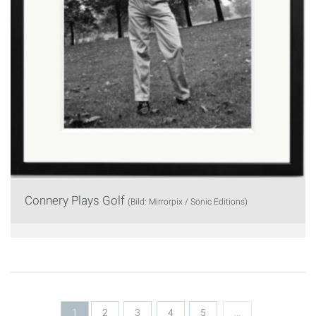
Connery Plays Golf
(Bild: Mirrorpix / Sonic Editions)
Seiten
1
2
3
4
5
…