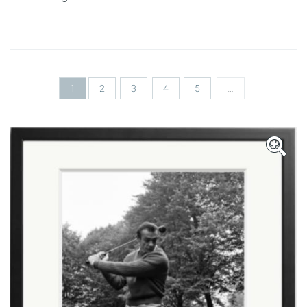
Seiten
1
2
3
4
5
…