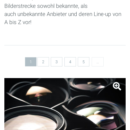
Bilderstrecke sowohl bekannte, als
auch unbekannte Anbieter und deren Line-up von
A bis Z vor!
Seiten
1
2
3
4
5
…