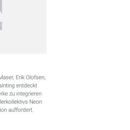
Lian
(Bild: Ⓒ Olympus)
Olympus Photography Pl
aser, Erik Olofsen,
inting entdeckt
ke zu integrieren
lerkollektivs Neon
on auffordert.