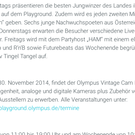
ags präsentieren die besten Jungwinzer des Landes i
auf dem Playground. Zudem wird es jeden zweiten Mi
m“ geben. Sechs junge Nachwuchspoeten aus Österrei
Donnerstags erwarten die Besucher verschiedene Live
 Freitags wird mit dem Partyhost „HAM“ mit einem el
und R’n’B sowie Futurebeats das Wochenende begrü
v Tingel Tangel auf.
0. November 2014, findet der Olympus Vintage Cam F
egenheit, analoge und digitale Kameras plus Zubehör 
sstellern zu erwerben. Alle Veranstaltungen unter:
yplayground.olympus.de/termine
 von 11:00 bis 19:00 Uhr und am Wochenende von 10: