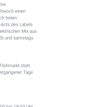
hre
ttwoch einen
ch treten
-Acts des Labels
ektrischen Mix aus
ßt und samstags
lohmarkt statt.
vergangener Tage
00 bis 18:00 Uhr.