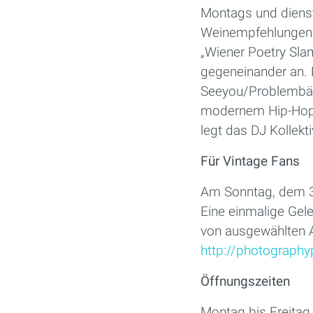
Montags und dienst
Weinempfehlungen 
„Wiener Poetry Sla
gegeneinander an. 
Seeyou/Problembär.
modernem Hip-Hop 
legt das DJ Kollekti
Für Vintage Fans
Am Sonntag, dem 3
Eine einmalige Gel
von ausgewählten Au
http://photograph
Öffnungszeiten
Montag bis Freitag