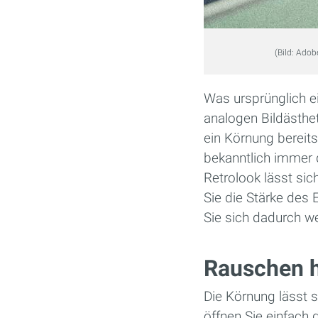
(Bild: Adob
Was ursprünglich ein
analogen Bildästheti
ein Körnung bereit
bekanntlich immer 
Retrolook lässt sic
Sie die Stärke des
Sie sich dadurch w
Rauschen h
Die Körnung lässt 
öffnen Sie einfach 