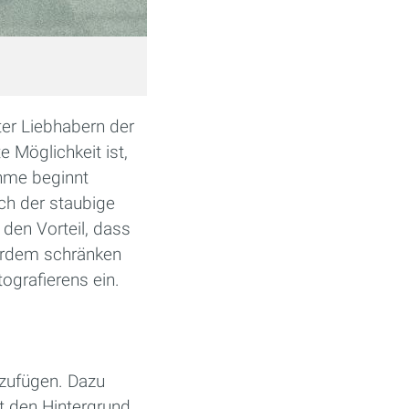
nter Liebhabern der
e Möglichkeit ist,
ahme beginnt
ch der staubige
 den Vorteil, dass
ßerdem schränken
ografierens ein.
nzufügen. Dazu
t den Hintergrund.