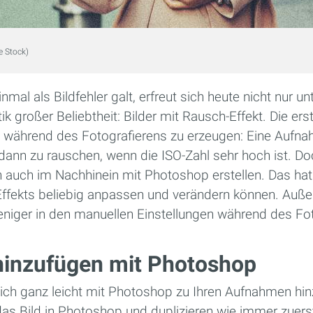
e Stock)
mal als Bildfehler galt, erfreut sich heute nicht nur u
k großer Beliebtheit: Bilder mit Rausch-Effekt. Die erst
s während des Fotografierens zu erzeugen: Eine Aufn
dann zu rauschen, wenn die ISO-Zahl sehr hoch ist. Do
h auch im Nachhinein mit Photoshop erstellen. Das hat
 Effekts beliebig anpassen und verändern können. Au
eniger in den manuellen Einstellungen während des Fot
inzufügen mit Photoshop
sich ganz leicht mit Photoshop zu Ihren Aufnahmen hi
das Bild in Photoshop und duplizieren wie immer zuers