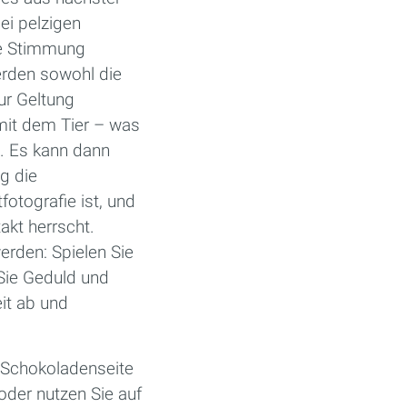
ei pelzigen
ne Stimmung
erden sowohl die
ur Geltung
it dem Tier – was
n. Es kann dann
ug die
otografie ist, und
akt herrscht.
erden: Spielen Sie
 Sie Geduld und
it ab und
 Schokoladenseite
oder nutzen Sie auf