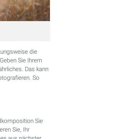
ehungsweise die
 Geben Sie Ihrem
ährliches. Das kann
otografieren. So
ldkomposition Sie
ren Sie, Ihr
 es aus nächster