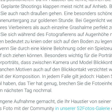
 Geplante Shootings klappen meist nicht auf Anhieb. B
n Sie auch nach draußen gehen. Eine besonders schö
Sonnenuntergang zur goldenen Stunde. Bei Gegenlicht w
Ihres Vierbeiners als auch einzelne Grashalme perfekt z
ie sich während des Fotografierens auf Augenhöhe m
len bedeutet zu knien oder sich auf den Boden zu lege
, wenn Sie durch eine kleine Belohnung oder ein Spielze
sich ziehen können. Besonders wichtig für die Porträtf
ierporträts, dass zwischen Kamera und Model Blickkont
anchen Motiven auch auf den Blickkontakt verzichtet w
it der Komposition. In jedem Falle gilt jedoch: Haben
 haben, das Tier hat genug, brechen Sie die Fotoeinhe
am nächsten Tag nochmal.
ungene Aufnahme gemacht, die Ihr Haustier von seiner
das Foto mit der Community
in unserer 52Fotos-Galerie