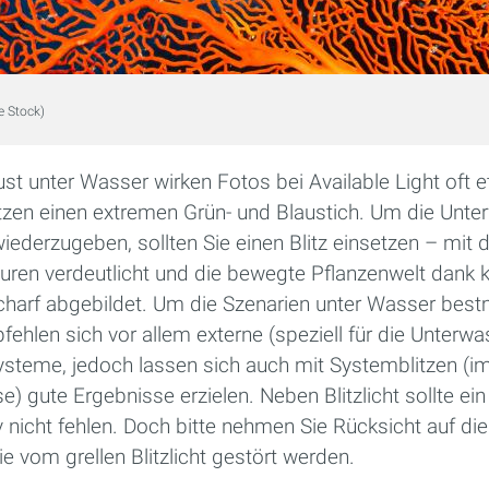
e Stock)
st unter Wasser wirken Fotos bei Available Light oft 
tzen einen extremen Grün- und Blaustich. Um die Unte
wiederzugeben, sollten Sie einen Blitz einsetzen – mi
uren verdeutlicht und die bewegte Pflanzenwelt dank k
charf abgebildet. Um die Szenarien unter Wasser bestm
ehlen sich vor allem externe (speziell für die Unterwa
systeme, jedoch lassen sich auch mit Systemblitzen (i
) gute Ergebnisse erzielen. Neben Blitzlicht sollte ein
v nicht fehlen. Doch bitte nehmen Sie Rücksicht auf di
ie vom grellen Blitzlicht gestört werden.