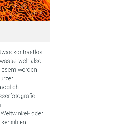
etwas kontrastlos
rwasserwelt also
t diesem werden
urzer
öglich
sserfotografie
m
 Weitwinkel- oder
e sensiblen