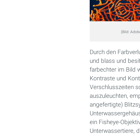
(Bild: Adob
Durch den Farbverlu
und blass und besi
farbechter im Bild 
Kontraste und Kont
Verschlusszeiten s
auszuleuchten, empf
angefertigte) Blitz
Unterwassergehäuse
ein Fisheye-Objekti
Unterwassertiere, d