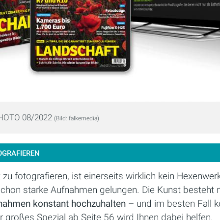
PHOTO 08/2022
(Bild: falkemedia)
OGRAFIEREN
zu fotografieren, ist einerseits wirklich kein Hexenwerk
schon starke Aufnahmen gelungen. Die Kunst besteht n
nahmen
konstant hochzuhalten
– und im besten Fall ko
 großes Spezial ab Seite 56 wird Ihnen dabei helfen.