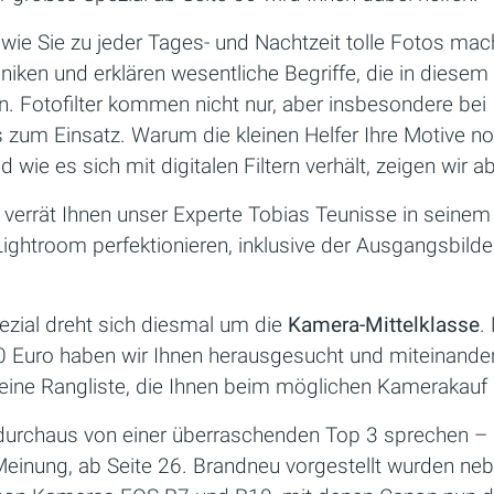
 wie Sie zu jeder Tages- und Nachtzeit tolle Fotos mach
iken und erklären wesentliche Begriffe, die in diese
n. Fotofilter kommen nicht nur, aber insbesondere bei
 zum Einsatz. Warum die kleinen Helfer Ihre Motive n
wie es sich mit digitalen Filtern verhält, zeigen wir ab
 verrät Ihnen unser Experte Tobias Teunisse in seine
n Lightroom perfektionieren, inklusive der Ausgangsbild
ezial dreht sich diesmal um die
Kamera-Mittelklasse
.
0 Euro haben wir Ihnen herausgesucht und miteinander
e eine Rangliste, die Ihnen beim möglichen Kamerakauf h
urchaus von einer überraschenden Top 3 sprechen – a
Meinung, ab Seite 26. Brandneu vorgestellt wurden nebe