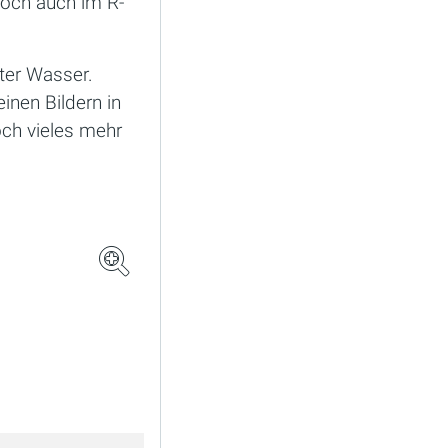
och auch im R-
nter Wasser.
inen Bildern in
och vieles mehr