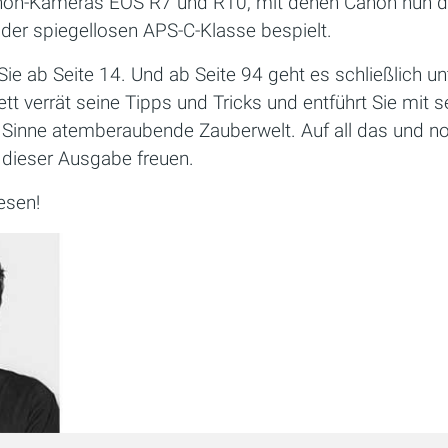
non-Kameras EOS R7 und R10, mit denen Canon nun d
der spiegellosen APS-C-Klasse bespielt.
ie ab Seite 14. Und ab Seite 94 geht es schließlich u
tt verrät seine Tipps und Tricks und entführt Sie mit se
 Sinne atemberaubende Zauberwelt. Auf all das und n
n dieser Ausgabe freuen.
esen!