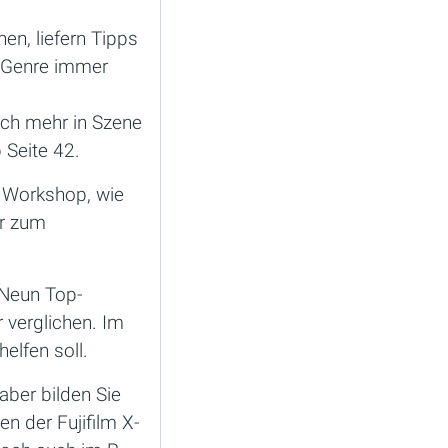
en, liefern Tipps
m Genre immer
och mehr in Szene
 Seite 42.
m Workshop, wie
er zum
 Neun Top-
 verglichen. Im
elfen soll.
ber bilden Sie
n der Fujifilm X-