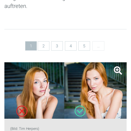
auftreten.
Seiten
1
2
3
4
5
…
(Bild: Tim Herpers)