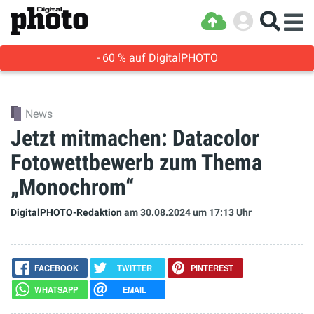
- 60 % auf DigitalPHOTO
News
Jetzt mitmachen: Datacolor
Fotowettbewerb zum Thema
„Monochrom“
DigitalPHOTO-Redaktion
am 30.08.2024
um 17:13 Uhr
FACEBOOK
TWITTER
PINTEREST
WHATSAPP
EMAIL