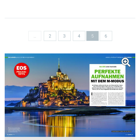
Seiten
…
2
3
4
5
6