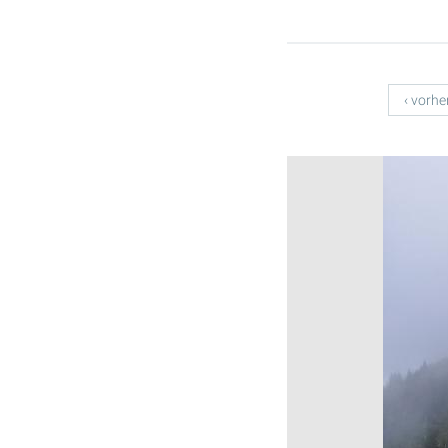
Seiten
‹ vorhe