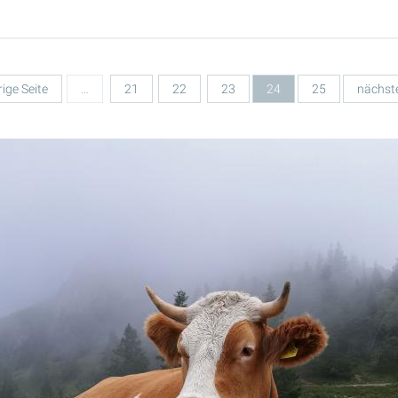
rige Seite
…
21
22
23
24
25
nächste