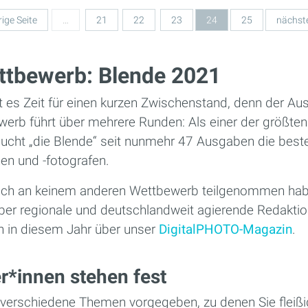
rige Seite
…
21
22
23
24
25
nächste
ttbewerb: Blende 2021
st es Zeit für einen kurzen Zwischenstand, denn der 
erb führt über mehrere Runden: Als einer der größte
cht „die Blende“ seit nunmehr 47 Ausgaben die beste
en und -fotografen.
 noch an keinem anderen Wettbewerb teilgenommen hab
̈ber regionale und deutschlandweit agierende Redaktio
h in diesem Jahr über unser
DigitalPHOTO-Magazin
.
r*innen stehen fest
erschiedene Themen vorgegeben, zu denen Sie fleißi