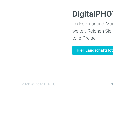
DigitalPH
Im Februar und Mär
weiter: Reichen Si
tolle Preise!
Hier Landschaftsfot
2026 © DigitalPHOTO
N