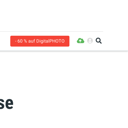
- 60 % auf DigitalPHOTO
se