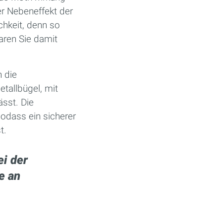
ger Nebeneffekt der
chkeit, denn so
aren Sie damit
n die
llbügel, mit
̈sst. Die
sodass ein sicherer
t.
ei der
e an