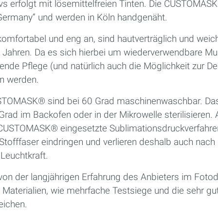
s erfolgt mit lösemittelfreien Tinten. Die CUSTOMASK
Germany“ und werden in Köln handgenäht.
omfortabel und eng an, sind hautverträglich und weich
hs Jahren. Da es sich hierbei um wiederverwendbare M
nde Pflege (und natürlich auch die Möglichkeit zur De
n werden.
TOMASK® sind bei 60 Grad maschinenwaschbar. Das 
Grad im Backofen oder in der Mikrowelle sterilisieren
 CUSTOMASK® eingesetzte Sublimationsdruckverfahren
e Stofffaser eindringen und verlieren deshalb auch na
Leuchtkraft.
e von der langjährigen Erfahrung des Anbieters im Foto
 Materialien, wie mehrfache Testsiege und die sehr g
eichen.