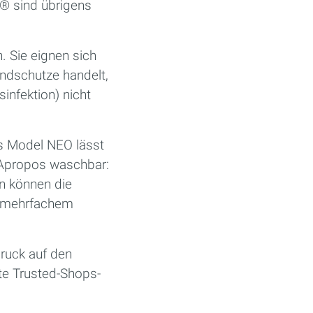
® sind übrigens
. Sie eignen sich
undschutze handelt,
sinfektion) nicht
Model NEO lässt
. Apropos waschbar:
 können die
ch mehrfachem
druck auf den
ute Trusted-Shops-