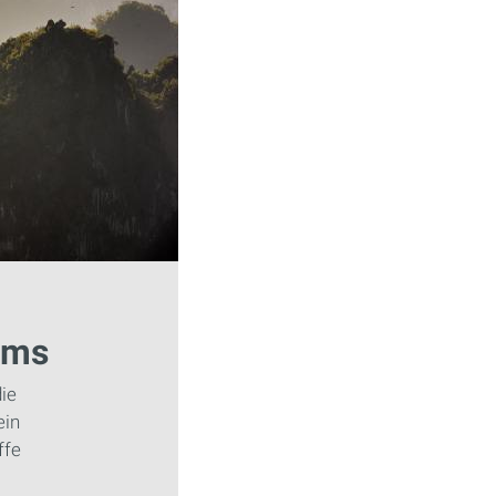
ams
ie
ein
ffe