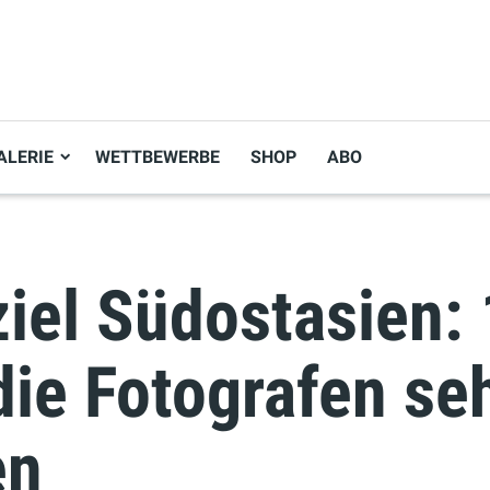
ALERIE
WETTBEWERBE
SHOP
ABO
iel Südostasien:
die Fotografen se
en