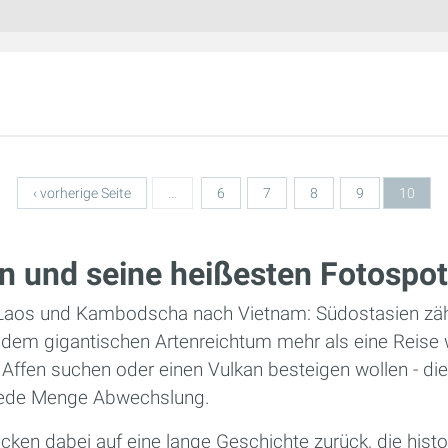
‹ vorherige Seite
…
6
7
8
9
10
n und seine heißesten Fotospo
Laos und Kambodscha nach Vietnam: Südostasien zählt
d dem gigantischen Artenreichtum mehr als eine Reise 
 Affen suchen oder einen Vulkan besteigen wollen - di
 jede Menge Abwechslung.
cken dabei auf eine lange Geschichte zurück, die histo