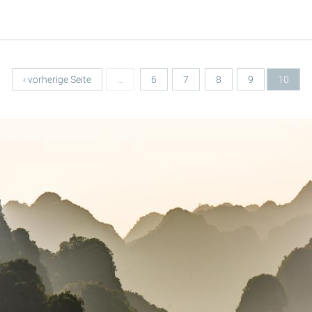
‹ vorherige Seite
…
6
7
8
9
10