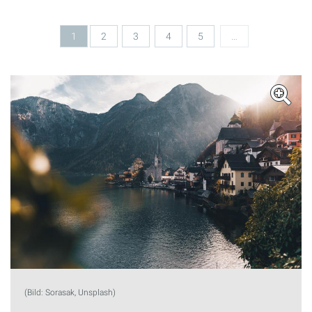
Seiten
1
2
3
4
5
…
(Bild: Sorasak, Unsplash)