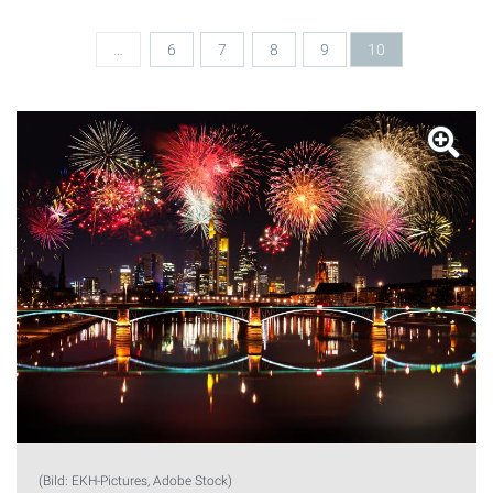
…
6
7
8
9
10
(Bild: EKH-Pictures, Adobe Stock)