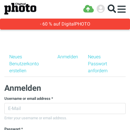
- 60 % auf DigitalPHOTO
Haupt-Reiter
Neues
Anmelden
(aktiver Reiter)
Neues
Benutzerkonto
Passwort
erstellen
anfordern
Anmelden
Username or email address
*
Enter your username or email address.
Passwort
*